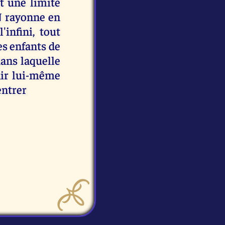
it une limite
 rayonne en
infini, tout
s enfants de
ans laquelle
nir lui-même
entrer