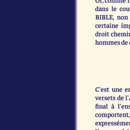
dans le co
BIBLE, non 
certaine im
droit chemin
hommes de ce
C'est une e
versets de 
final à l'e
comportent,
expresséme