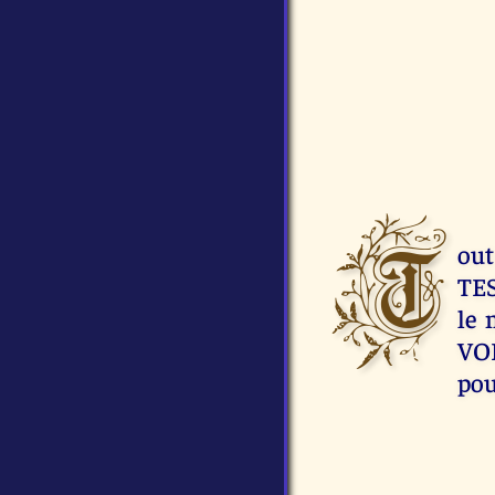
T
ou
TES
le 
VO
pou