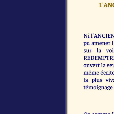
L'AN
Ni l'ANCIEN
pu amener l'
sur la vo
REDEMPTRI
ouvert la seu
même écrite
la plus viv
témoignage 
Or, comme il