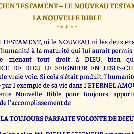
CIEN TESTAMENT ‒ LE NOUVEAU TEST
LA NOUVELLE BIBLE
✶
✶
✶
✶
✶
 TESTAMENT, ni le NOUVEAU, ni les deux en
humanité à la maturité qui lui aurait permis
ie menant tout droit à DIEU, bien q
CE DE DIEU LE SEIGNEUR EN JESUS-CHRI
le vraie voie. Si cela s'était produit, l'humanit
 par l'exemple de sa vie dans l'ETERNEL AM
ante Nouvelle Bible pour toujours, apport
de l'accomplissement de
LA TOUJOURS PARFAITE VOLONTE DE DIEU
 n'en a rien été, DIEU LE SEIGNEUR est amené