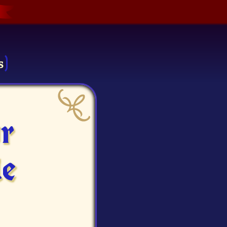
s
r
le