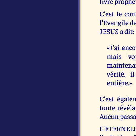
livre prophé
C'est le con
l'Evangile de
JESUS a dit:
«J'ai enc
mais vo
maintenan
vérité, 
entière.»
C'est égal
toute révél
Aucun passage
L'ETERNELL