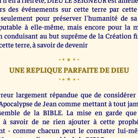
urs des événements sur cette terre par cet
seulement pour préserver l'humanité de sa
putable à elle-même, mais encore pour la m
 conduisant au but suprême de la Création fi
tte terre, à savoir de devenir
✶
✶
✶
✶
✶
UNE REPLIQUE PARFAITE DE DIEU
✶
✶
✶
✶
✶
rreur largement répandue que de considérer 
l'Apocalypse de Jean comme mettant à tout jam
nsemble de la BIBLE. La mise en garde que
 à savoir de ne rien ajouter à cette prophé
nt - comme chacun peut le constater lui-mê