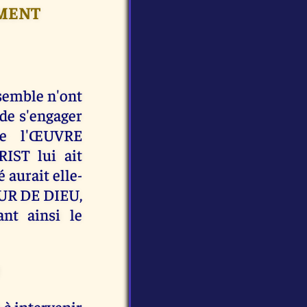
AMENT
semble n'ont
 de s'engager
ue l'ŒUVRE
ST lui ait
é aurait elle-
OUR DE DIEU,
ant ainsi le
 à intervenir