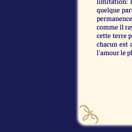
limitation: 
quelque pa
permanence 
comme il ra
cette terre
chacun est 
l'amour le pl